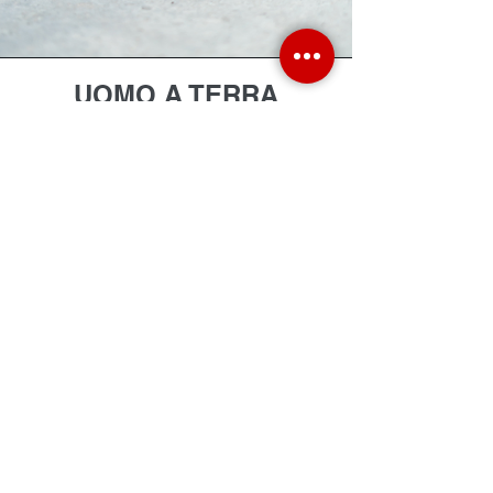
UOMO A TERRA
La
funzione Uomo a Terra (o immobile)
è attivabile opzionalmente per offrire
un sistema di protezione per i
lavoratori che operano isolati.
Nel caso si attivi questa opzione, l’App
invia automaticamente un SMS di
emergenza nel caso il lavoratore
avesse un malore.