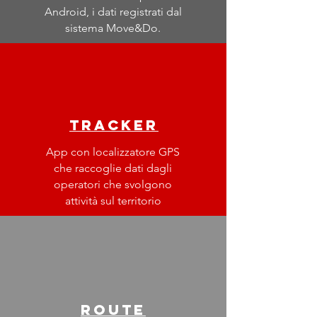
Android, i dati registrati dal
sistema Move&Do.
tracker
App con localizzatore GPS
che raccoglie dati dagli
operatori che svolgono
attività sul territorio
route