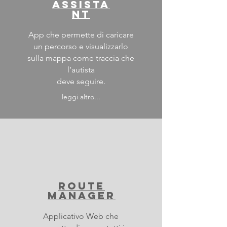
assista
nt
App che permette di caricare
un percorso e visualizzarlo
sulla mappa come traccia che
l’autista
deve seguire.
leggi altro...
route
manager
Applicativo Web che