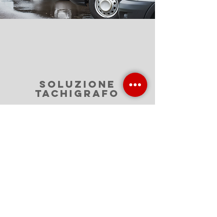
soluzione
tachigrafo
La soluzione completa per i
tachigrafi digitali e la gestione
del tempo dei conducenti
conforme alle normative UE.