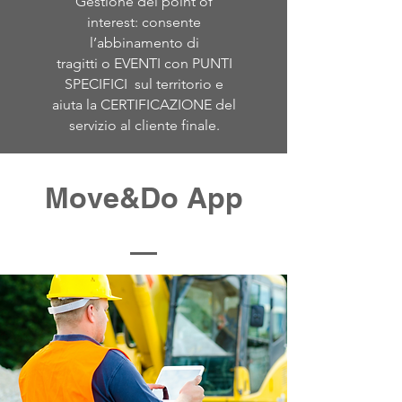
Gestione dei
point of
interest: consente
l’abbinamento di
tragitti o EVENTI con PUNTI
SPECIFICI sul territorio e
aiuta la CERTIFICAZIONE del
servizio al cliente finale.
Move&Do App