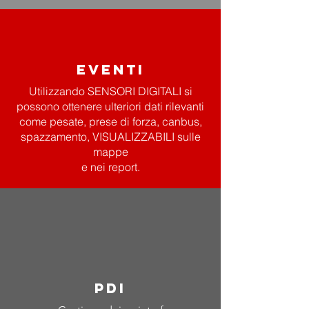
eventi
Utilizzando SENSORI DIGITALI si
possono ottenere ulteriori dati rilevanti
come pesate, prese di forza, canbus,
spazzamento, VISUALIZZABILI sulle
mappe
e nei report.
pdi