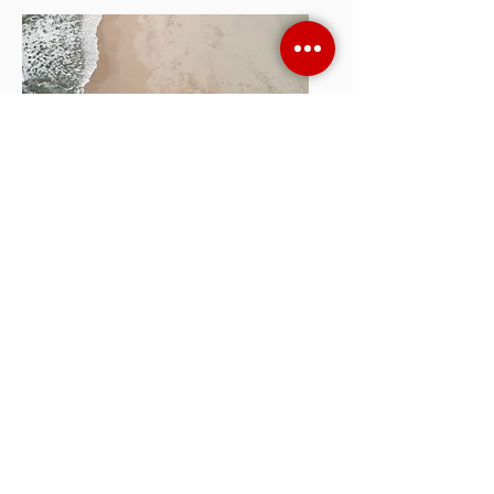
"Con la soluzione Ecomotive di
Move&Do abbiamo sempre il
pieno
controllo della flotta
e siamo in grado di
sapere in ogni momento dove sono i
nostri mezzi, in questo modo possiamo
gestire in modo efficiente i vari interventi
inviando l'operatore libero più vicino alla
zona della richiesta.
Inoltre gestiamo in